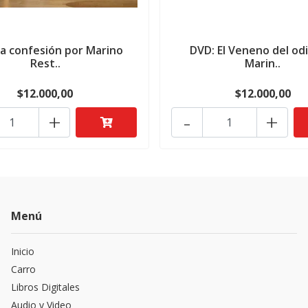
La confesión por Marino
DVD: El Veneno del od
Rest..
Marin..
$12.000,00
$12.000,00
+
-
+
Menú
Inicio
Carro
Libros Digitales
Audio y Video