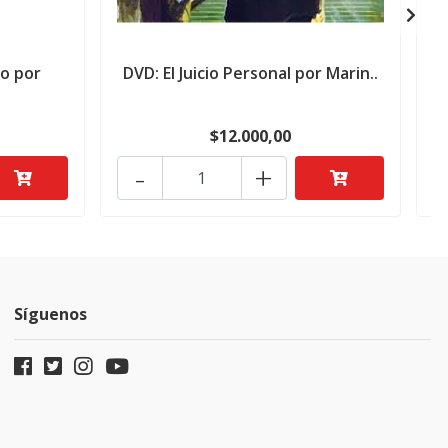
io por
DVD: El Juicio Personal por Marin..
D
$12.000,00
-
+
Síguenos